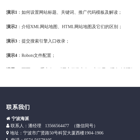
演示1
：如何设置网站标题、关键词、推广代码模板及解读；
演示2
：介绍XML网站地图、HTML网站地图及它们的区别；
演示3
：提交搜索引擎入口收录；
演示4
：Robots文件配置；
演示5
：页面/URL重定向，对于之前推广有一定效果，现在改版到
领动网站的用户非常有用；
演示6
：页面URL规则；
演示7
：图片Alt属性、网站扁平化结构。
联系我们

宁波海派

联
系人：潘经理 13566564477 （微信同号）

地址：宁波市广贤路50号科贸大厦西楼1904-1906