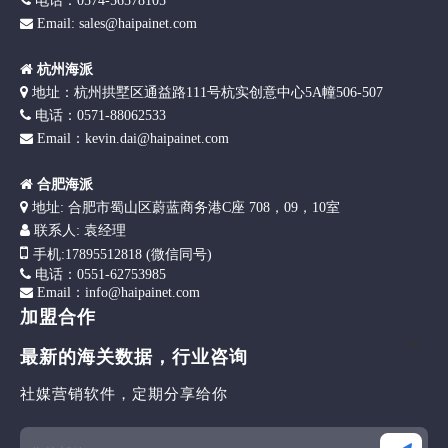

电话：0574-56578105
Email: sales@haipainet.com


杭州海派

地址：杭州拱墅区通益路111号杭实创意中心5A幢506-507

电话：0571-88062533
Email：kevin.dai@haipainet.com


合肥海派

地址: 合肥市蜀山区蔚蓝商务港C座 708，09，10室

联系人: 袁经理

手机
:17895512818 (微信同号)

电话：0551-62753985
Email：info@haipainet.com

加盟合作
最新的海关数据，行业咨询
社媒营销软件，定期分享给你