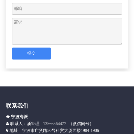
提交
联系我们

宁波海派

联
系人：潘经理 13566564477 （微信同号）

地址：宁波市广贤路50号科贸大厦西楼1904-1906