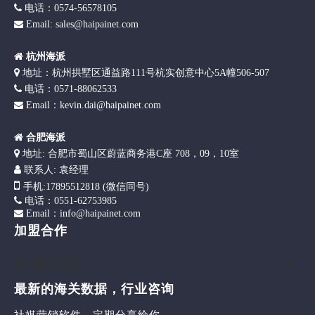

电话：0574-56578105
Email: sales@haipainet.com


杭州海派

地址：杭州拱墅区通益路111号杭实创意中心5A幢506-507

电话：0571-88062533
Email：kevin.dai@haipainet.com


合肥海派

地址: 合肥市蜀山区蔚蓝商务港C座 708，09，10室

联系人: 袁经理

手机
:17895512818 (微信同号)

电话：0551-62753985
Email：info@haipainet.com

加盟合作
快速导航
最新的海关数据，行业咨询
社媒营销软件，定期分享给你