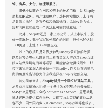
销、售卖、支付、物流等服务。
降低小型商户在网店经营上的技术门槛，是 Shopify
最基础的业务。商户注册账户，选择网站模版，上传商
品并添加描述，设置价格和物流选项，添加收款方式，
短时间内就能生成一个美观且可靠的独立站。”
此外，Shopify还是一家上市公司，从上市以来，股
价一直飙升，截至我写这份稿件的时间，股价已经达到
1500美金，上涨了30-40倍左右。
以上的数据只是外界接触到Shopify最直接的数据，
以及经常会在生活或者网上看看某某人讲通过Shopify建
独立站做跨境电商等等话语，可能都会觉得很陌生，那
接下来我更加深入来介绍一下Shopfiy，以及站在跨境电
商的角度来告诉你为什么我选择在Shopify做独立站。
首先简单来讲，
Shopify就是一个独立站建站工具
，
从专业角度说Shopify是一个基于SaaS的电子商务系统。
SaaS什么意思呢？全称 Software as a Service，意思就是
说通过网络提供软件服务。目前市面上类似的建站工具
也不少，国外国内像BigCommerce，shopyy等等也很多，