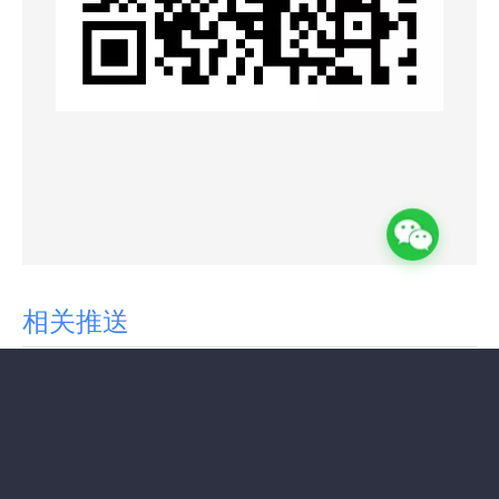
相关推送
宁波企业做 Shopify：选本地服务商 = 少踩坑、快上线、好运营
Shopify是否适合卖全球或建立国内站？
Shopify建站: 如何在Shopify中批量修改产品变体的价格？
Shopify建站: 在Shopify上添加产品图片有什么要求？
为什么B2B商家需要升级Shopify Plus
Shopify建站: Shopify如何实现多货币转换