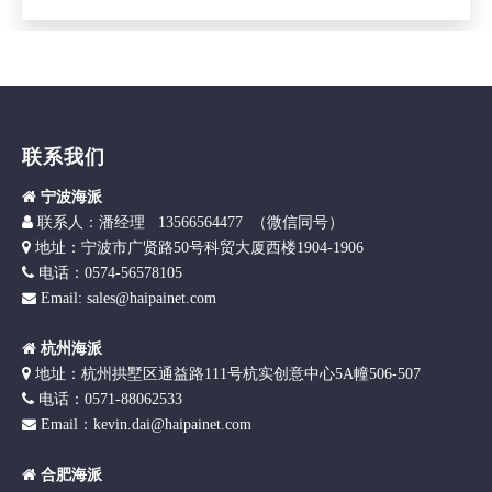
联系我们

宁波海派

联
系人：潘经理 13566564477 （微信同号）

地址：宁波市广贤路50号科贸大厦西楼1904-1906

电话：0574-56578105
Email: sales@haipainet.com


杭州海派

地址：杭州拱墅区通益路111号杭实创意中心5A幢506-507

电话：0571-88062533
Email：kevin.dai@haipainet.com


合肥海派