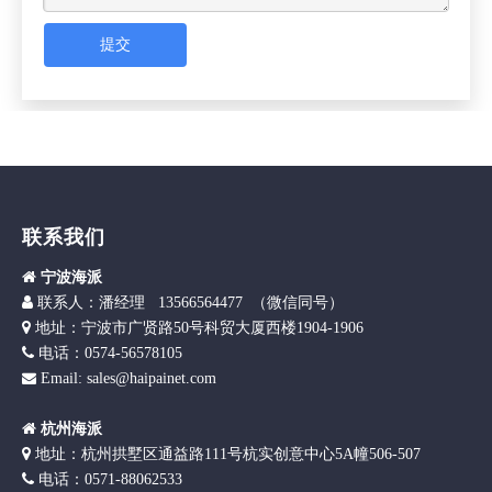
提交
联系我们

宁波海派

联
系人：潘经理 13566564477 （微信同号）

地址：宁波市广贤路50号科贸大厦西楼1904-1906

电话：0574-56578105
Email: sales@haipainet.com


杭州海派

地址：杭州拱墅区通益路111号杭实创意中心5A幢506-507

电话：0571-88062533