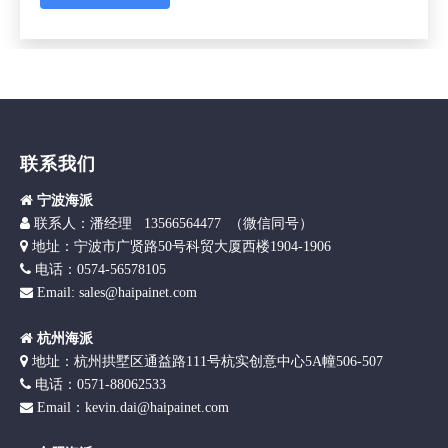
联系我们

宁波海派

联
系人：潘经理 13566564477 （微信同号）

地址：宁波市广贤路50号科贸大厦西楼1904-1906

电话：0574-56578105
Email: sales@haipainet.com


杭州海派

地址：杭州拱墅区通益路111号杭实创意中心5A幢506-507

电话：0571-88062533
Email：kevin.dai@haipainet.com
