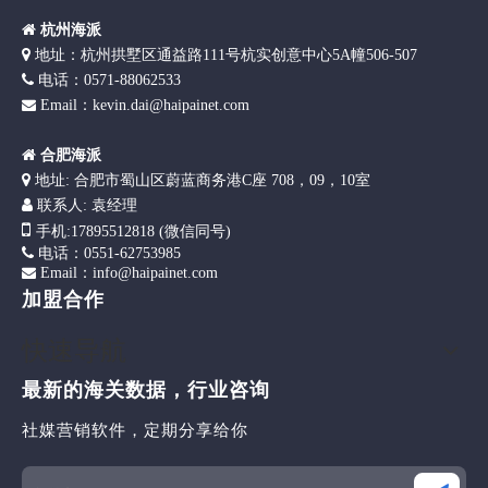

杭州海派

地址：杭州拱墅区通益路111号杭实创意中心5A幢506-507

电话：0571-88062533
Email：kevin.dai@haipainet.com


合肥海派

地址: 合肥市蜀山区蔚蓝商务港C座 708，09，10室

联系人: 袁经理

手机
:17895512818 (微信同号)

电话：0551-62753985
Email：info@haipainet.com

加盟合作
快速导航
最新的海关数据，行业咨询
社媒营销软件，定期分享给你