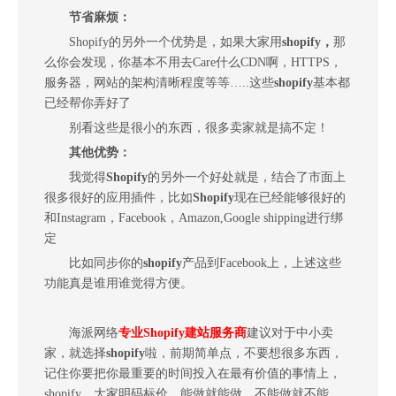
节省麻烦：
Shopify的另外一个优势是，如果大家用
shopify
，
那
么你会发现，你基本不用去Care什么CDN啊，HTTPS，
服务器，网站的架构清晰程度等等…..这些
shopify
基本都
已经帮你弄好了
别看这些是很小的东西，很多卖家就是搞不定！
其他优势：
我觉得
Shopify
的另外一个好处就是，结合了市面上
很多很好的应用插件，比如
Shopify
现在已经能够很好的
和Instagram，Facebook，Amazon,Google shipping进行绑
定
比如同步你的
shopify
产品到Facebook上，上述这些
功能真是谁用谁觉得方便。
海派网络
专业Shopify建站服务商
建议对于中小卖
家，就选择
shopify
啦，前期简单点，不要想很多东西，
记住你要把你最重要的时间投入在最有价值的事情上，
shopify，大家明码标价，能做就能做，不能做就不能