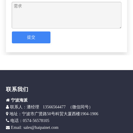
提交
联系我们

宁波海派

联
系人：潘经理 13566564477 （微信同号）

地址：宁波市广贤路50号科贸大厦西楼1904-1906

电话：0574-56578105
Email: sales@haipainet.com
